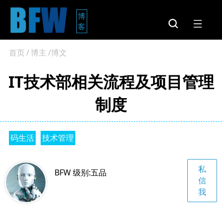
博
客
首页
/
博主
/博文
IT技术部相关流程及项目管理
制度
码生活
技术管理
私
BFW 级别:五品
信
我