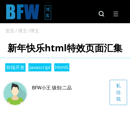
博
客
首页
/
博主
/博文
新年快乐html特效页面汇集
前端开发
Javascript
Html5
私
BFW小王 级别:二品
信
我