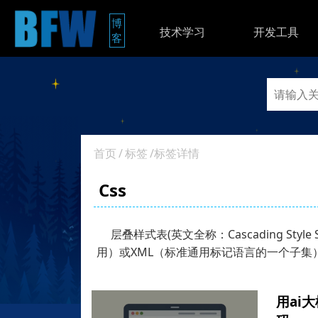
博
技术学习
开发工具
客
首页
/
标签
/标签详情
Css
层叠样式表(英文全称：Cascading St
用）或XML（标准通用标记语言的一个子集
用ai