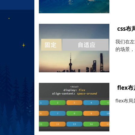
css
我们在左
的场景，
fle
flex布