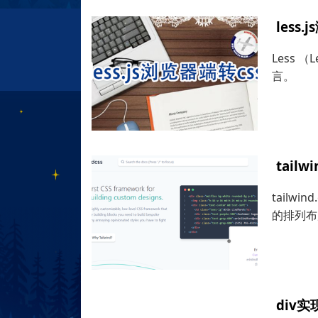
less
Less （
言。
tail
tail
的排列布
div