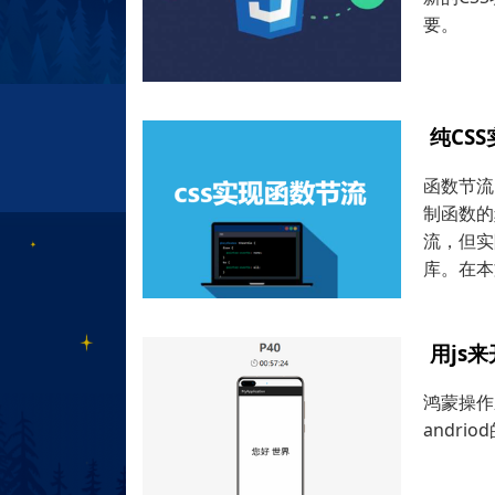
要。
纯CS
函数节流（
制函数的
流，但实
库。在本
用js
鸿蒙操作
andri