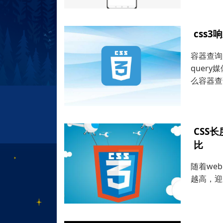
css
容器查询
quer
么容器查
CSS长度
比
随着we
越高，迎来