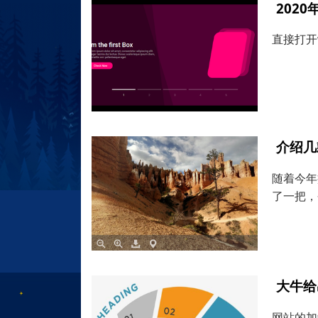
202
直接打开
介绍几
随着今年
了一把，
大牛给
网站的加