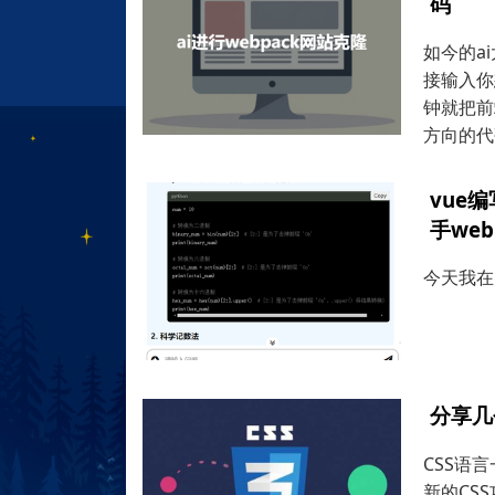
码
如今的a
接输入你
钟就把前
方向的代
vue
手we
今天我在
分享几
CSS语
新的CS