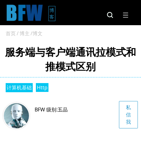
博
客
首页
/
博主
/博文
服务端与客户端通讯拉模式和
推模式区别
计算机基础
Http
私
BFW 级别:五品
信
我