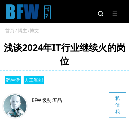
博
客
首页
/
博主
/博文
浅谈2024年IT行业继续火的岗
位
码生活
人工智能
私
BFW 级别:五品
信
我