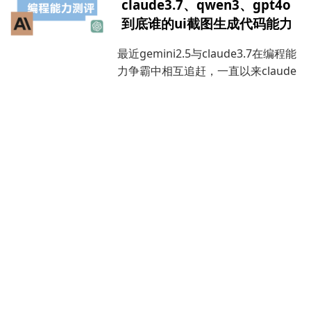
claude3.7、qwen3、gpt4o
到底谁的ui截图生成代码能力
最近gemini2.5与claude3.7在编程能
力争霸中相互追赶，一直以来claude
的编程能力与ui美感是最好的，
gemini在5月6号震撼上线了gemini
2.5 pro preview 0506版本，号称可
以与claude3.7一较高下
bfwvc 一款比git更方便的ai
代码实时管理系统
家在使用git的过程中，肯定会碰到很
多的问题，git很强大，但是使用起来
有点繁琐，bfwvc是一款针对webide
进行代码版本控制的解决方案