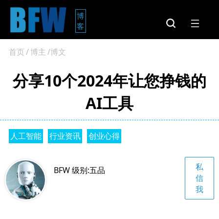
博
客
首页
/
博主
/博文
分享10个2024年让您挣钱的
AI工具
人工智能
行业资讯
创业心得
私
BFW 级别:五品
信
我