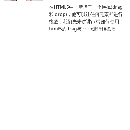
在HTML5中，新增了一个拖拽(drag
和 drop)，他可以让任何元素都进行
拖放，我们先来讲讲pc端如何使用
html5的drag与drop进行拖拽吧。
微信小程序获取用户微信运动
步数数据
如何通过小程序来获取微信运动的步
数数据呢，这个api腾讯是开放的，今
天我们来讲讲如何编写前后端代码实
现这个功能。
用js来开发鸿蒙app新手教程
鸿蒙操作系统是一款分布式的操作系
统，是国产开发，可以运行andriod