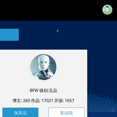
BFW 级别:五品
博文: 260
作品: 17021
开源: 1657
私信我