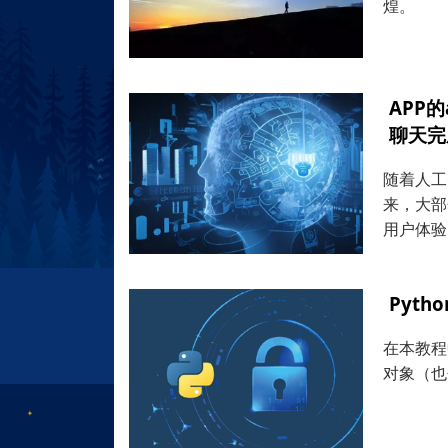
煌。
APP
聊天完
随着人工
来，大部
用户体验
Pyt
在本教程
对象（也