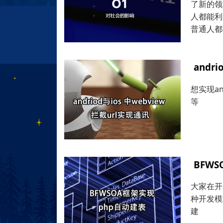
了新的领
人都能利
普通人都
andr
想实现a
等
BFWS
大家在开
种开发模
建