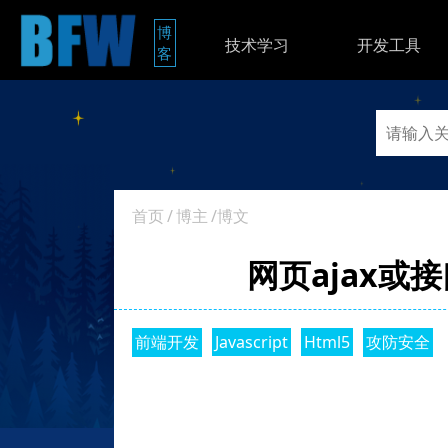
博
技术学习
开发工具
客
首页
/
博主
/博文
网页ajax或
前端开发
Javascript
Html5
攻防安全