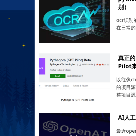
别）
ocr识别的
在日常的
真正的
Pilot
以往像c
的项目源码
整项目源
AI人
最近op