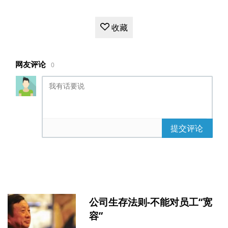
</div>
<div
class
=
"redbag-msg"
>
收藏
大吉大利，今晚吃鸡
</div>
<div
class
=
"redbag-open"
>
<div
class
=
"flipper"
>
网友评论
0
<div
class
=
"front"
>
<p>
<img
src
=
'http://repo.bfw.wiki/bfwrepo/icon/5de0a66
244fd7.png'
/>
提交评论
</p>
</div>
<div
class
=
"back"
>
<p>
<img
src
=
'http://repo.bfw.wiki/bfwrepo/icon/5de0a66
244fd7.png'
/>
公司生存法则-不能对员工“宽
</p>
容”
</div>