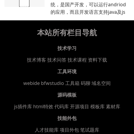
统，是国产开发，可以运行andriod
的应用，而且开发语言支持java及js
本站所有栏目导航
技术学习
技术博客
技术问答
技术课程
资料下载
工具环境
webide bfwstudio
工具箱
码聊
域名空间
源码模板
js插件库
html特效
代码库
开源项目
模板库
素材库
技能外包
人才技能库
项目外包
笔试题库