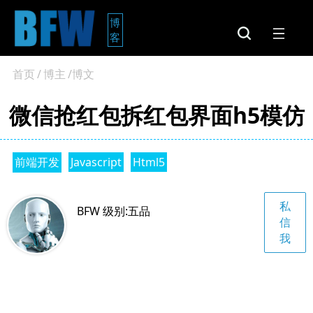
博
客
首页
/
博主
/博文
微信抢红包拆红包界面h5模仿
前端开发
Javascript
Html5
私
BFW 级别:五品
信
我