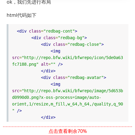
ok，我们先进行布局
html代码如下
<div
class
=
"redbag-cont"
>
<div
class
=
"redbag-bg"
>
<div
class
=
"redbag-close"
>
<img
src
=
"http://repo.bfw.wiki/bfwrepo/icon/5de0a63
fc7188.png"
alt
=
""
/>
</div>
<div
class
=
"redbag-avatar"
>
<img
src
=
"http://repo.bfw.wiki/bfwrepo/image/5d653b
d0990d0.png?x-oss-process=image/auto-
orient,1/resize,m_fill,w_64,h_64,/quality,q_90
"
/>
</div>
<div
class
=
"redbag-nickname"
>
点击查看剩余70%
wanbgo