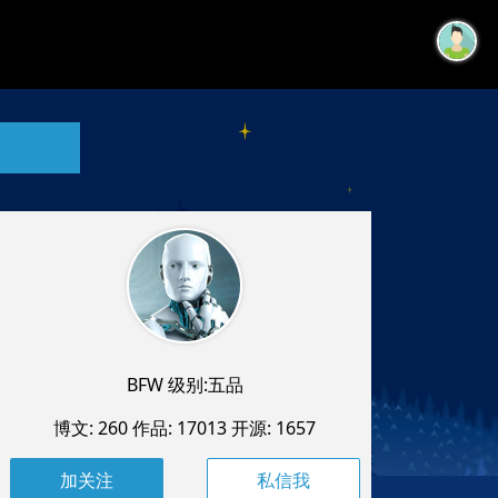
BFW 级别:五品
博文: 260
作品: 17013
开源: 1657
私信我