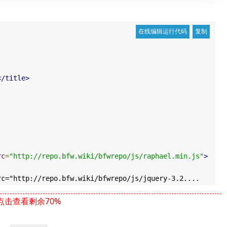
</title>
rc
=
"http://repo.bfw.wiki/bfwrepo/js/raphael.min.js"
>
"http://repo.bfw.wiki/bfwrepo/js/jquery-3.2....
点击查看剩余70%