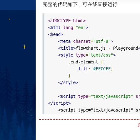
完整的代码如下，可在线直接运行
<!DOCTYPE html>
<html
lang
=
"en"
>
<head>
<meta
charset
=
"utf-8"
>
<title>
flowchart.js · Playground
<style
type
=
"text/css"
>
.
end-element
{
fill
:
#FFCCFF
;
}
</style>
<script
type
=
"text/javascript"
s
</script>
<script type="text/javascript" src=