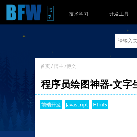
博
技术学习
开发工具
客
首页
/
博主
/博文
程序员绘图神器-文字生成
前端开发
Javascript
Html5