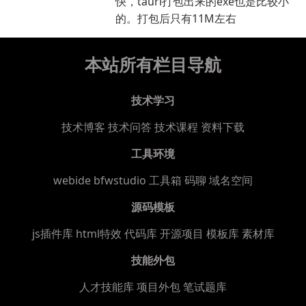
快，tauri打包出来的exe也是比较小
的。打包后只有11M左右
本站所有栏目导航
技术学习
技术博客
技术问答
技术课程
资料下载
工具环境
webide bfwstudio
工具箱
码聊
域名空间
源码模板
js插件库
html特效
代码库
开源项目
模板库
素材库
技能外包
人才技能库
项目外包
笔试题库