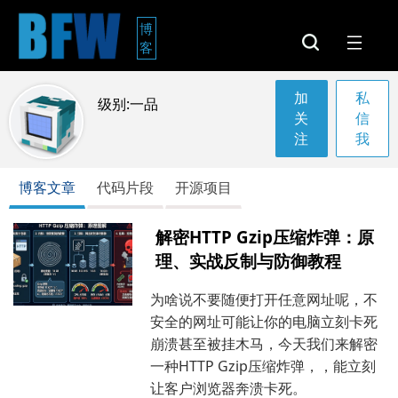
博
客
私
级别:一品
信
我
博客文章
代码片段
开源项目
解密HTTP Gzip压缩炸弹：原
理、实战反制与防御教程
为啥说不要随便打开任意网址呢，不
安全的网址可能让你的电脑立刻卡死
崩溃甚至被挂木马，今天我们来解密
一种HTTP Gzip压缩炸弹，，能立刻
让客户浏览器奔溃卡死。