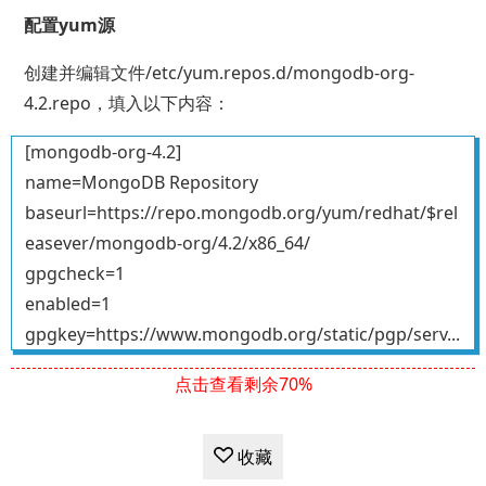
配置yum源
创建并编辑文件/etc/yum.repos.d/mongodb-org-
4.2.repo，填入以下内容：
[mongodb-org-4.2]
name=MongoDB Repository
baseurl=https://repo.mongodb.org/yum/redhat/$rel
easever/mongodb-org/4.2/x86_64/
gpgcheck=1
enabled=1
gpgkey=https://www.mongodb.org/static/pgp/serv...
点击查看剩余70%
收藏