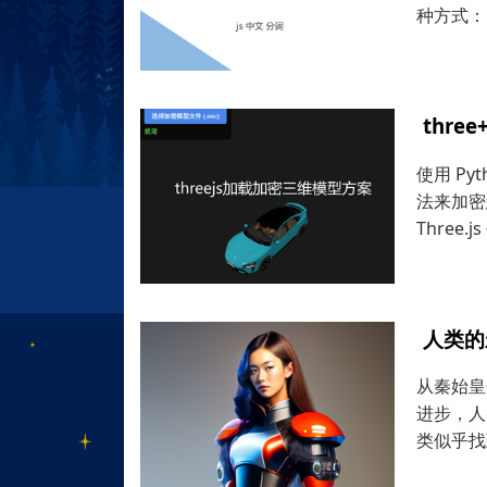
种方式：
thr
使用 Py
法来加密您的
Three
人类的
从秦始皇
进步，人
类似乎找