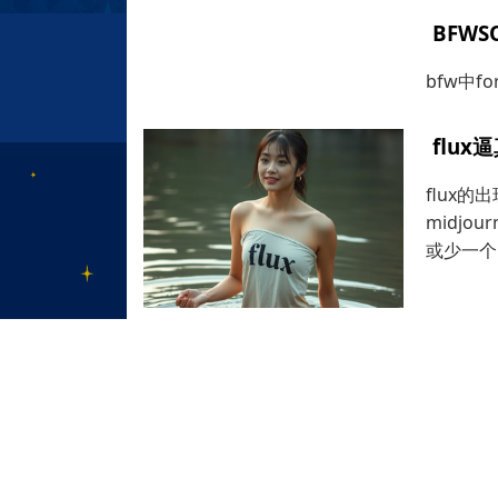
BFW
bfw中f
flu
flux
midj
或少一个
pyt
最近ai
了，普通