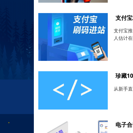
支付宝
支付宝推
人估计在
珍藏1
从新手直
电子合