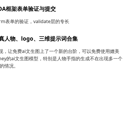
SOA框架表单验证与提交
orm表单的验证，validate层的专长
x逼真人物、logo、三维提示词合集
的出现，让免费ai文生图上了一个新的台阶，可以免费使用媲美
ourney的ai文生图模型，特别是人物手指的生成不在出现多一个
的情况。
hon+vue编写一个ai生成电影短剧故事片视频代码
在不断的向视频影视角度发展，国内的阿里通义wanx2.1开源
的电脑就能部署了，这也加快了ai电影影视创作的步伐