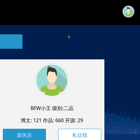
BFW小王 级别:二品
博文: 121
作品: 660
开源: 29
私信我