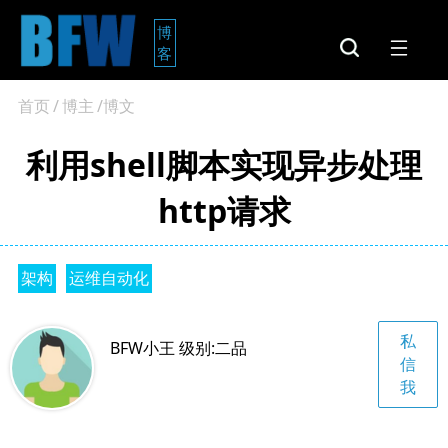
博
客
首页
/
博主
/博文
利用shell脚本实现异步处理
http请求
架构
运维自动化
私
BFW小王 级别:二品
信
我