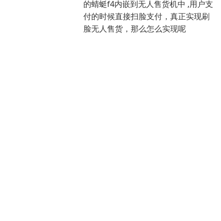
的蜻蜓f4内嵌到无人售货机中 ,用户支
付的时候直接扫脸支付，真正实现刷
脸无人售货，那么怎么实现呢
Torghost Tor 如何保护自己
的浏览隐私不被泄漏
让别人不知道自己的真实ip
python四种方式实现html文
件转word、pdf文档或图片
ai大模型可以生成各种各样的设计页
面，包括海报、ui界面、简历等你能
看到的一切设计，但是没办法直接生
成pdf、word等电子文档，如果我们
可以将html代码转成word文档，那
岂不是ai就能生成各种精美好看大气