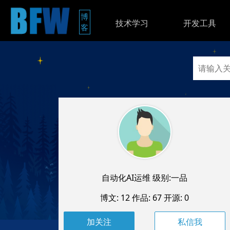
博
技术学习
开发工具
客
自动化AI运维 级别:一品
博文: 12
作品: 67
开源: 0
私信我