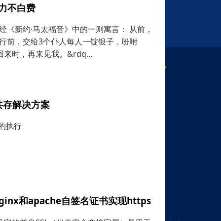
努力不白费
经《新约·马太福音》中的一则寓言： 从前，
行前，交给3个仆人每人一锭银子，吩咐
来时，再来见我。&rdq...
本共存解决方案
的执行
ginx和apache自签名证书实现https