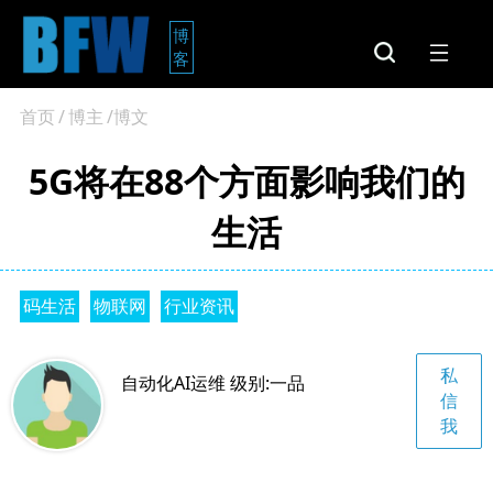
博
客
首页
/
博主
/博文
5G将在88个方面影响我们的
生活
码生活
物联网
行业资讯
私
自动化AI运维 级别:一品
信
我