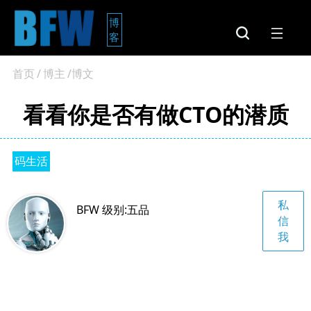
博
客
首页
/
博主
/博文
看看你是否有做CTO的潜质
码生活
私
BFW 级别:五品
信
我