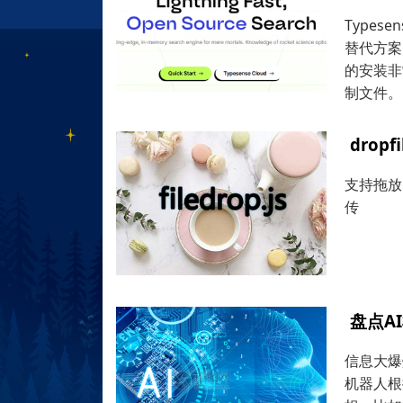
Types
替代方案）
的安装非
制文件。
dro
支持拖放
传
盘点A
信息大爆
机器人根