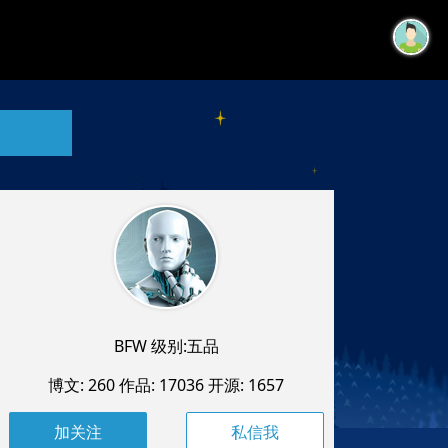
BFW 级别:五品
博文: 260
作品: 17036
开源: 1657
私信我