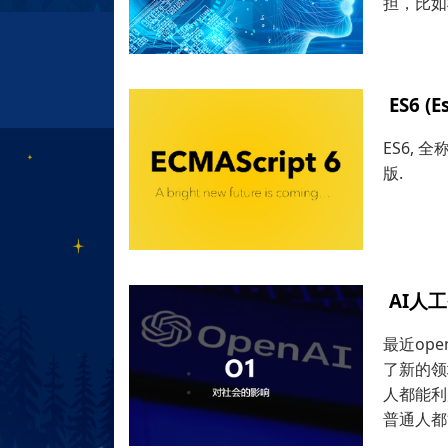
担，比如
ES6 (
ES6, 全
版.
AI人
最近op
了新的领
人都能利
普通人都