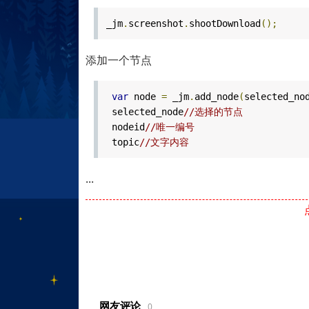
_jm
.
screenshot
.
shootDownload
();
添加一个节点
var
node
=
_jm
.
add_node
(
selected_no
selected_node
//选择的节点
nodeid
//唯一编号
topic
//文字内容
...
网友评论
0