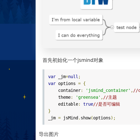
首先初始化一个jsmind对象
var
_jm
=
null
;
var
options
=
{
container
:
'jsmind_container'
,
//
theme
:
'greensea'
,
//主题
editable
:
true
//是否可编辑
}
_jm
=
jsMind
.
show
(
options
);
导出图片