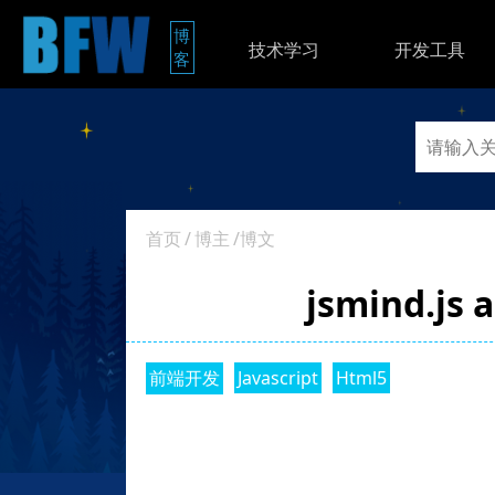
博
技术学习
开发工具
客
首页
/
博主
/博文
jsmind.
前端开发
Javascript
Html5