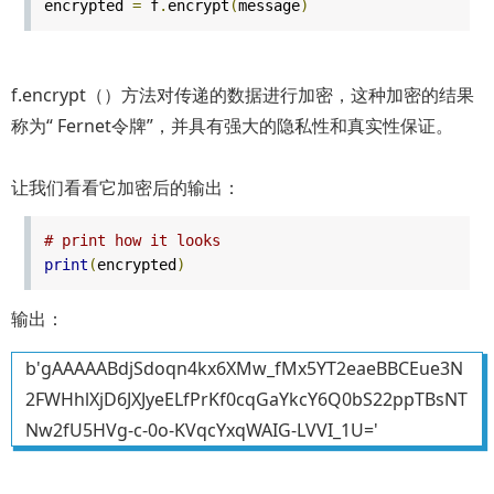
encrypted
=
f
.
encrypt
(
message
)
f.encrypt（）方法对传递的数据进行加密，这种加密的结果
称为“ Fernet令牌”，并具有强大的隐私性和真实性保证。
让我们看看它加密后的输出：
# print how it looks
print
(
encrypted
)
输出：
b'gAAAAABdjSdoqn4kx6XMw_fMx5YT2eaeBBCEue3N
2FWHhlXjD6JXJyeELfPrKf0cqGaYkcY6Q0bS22ppTBsNT
Nw2fU5HVg-c-0o-KVqcYxqWAIG-LVVI_1U='