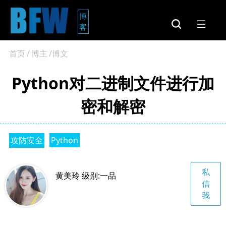
博
客
首页
/
博主
/博文
Python对二进制文件进行加
密和解密
攻防安全
Python
私
黄美玲 级别:一品
信
我