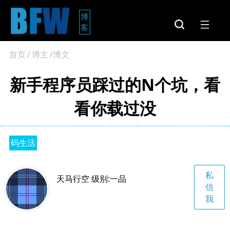
博
客
首页
/
博主
/博文
新手程序员踩过的N个坑，看
看你载过没
码生活
私
天马行空 级别:一品
信
我