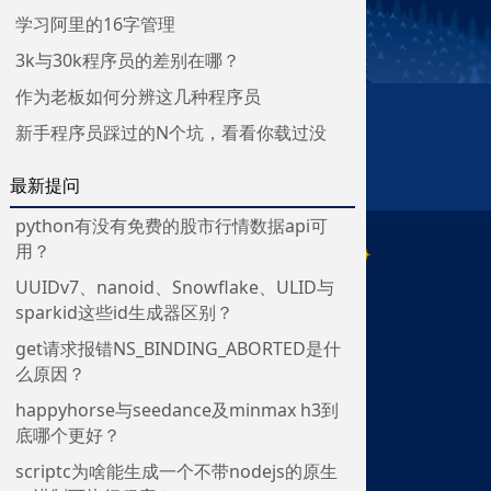
学习阿里的16字管理
3k与30k程序员的差别在哪？
作为老板如何分辨这几种程序员
新手程序员踩过的N个坑，看看你载过没
最新提问
python有没有免费的股市行情数据api可
用？
UUIDv7、nanoid、Snowflake、ULID与
sparkid这些id生成器区别？
get请求报错NS_BINDING_ABORTED是什
么原因？
happyhorse与seedance及minmax h3到
底哪个更好？
scriptc为啥能生成一个不带nodejs的原生