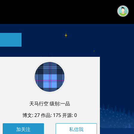
天马行空 级别:一品
博文: 27
作品: 175
开源: 0
私信我