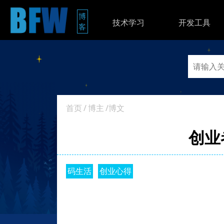
博
技术学习
开发工具
客
首页
/
博主
/博文
创业
码生活
创业心得