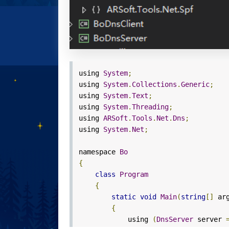
using
System
;
using
System
.
Collections
.
Generic
;
using
System
.
Text
;
using
System
.
Threading
;
using
ARSoft
.
Tools
.
Net
.
Dns
;
using
System
.
Net
;
namespace
Bo
{
class
Program
{
static
void
Main
(
string
[]
arg
{
using
(
DnsServer
server