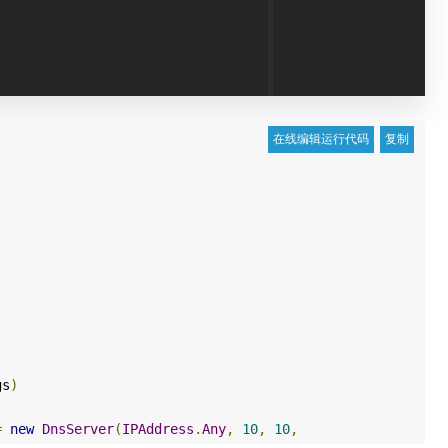
s
)
=
new
DnsServer
(
IPAddress
.
Any
,
10
,
10
,