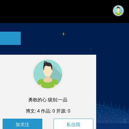
勇敢的心 级别:一品
博文: 4
作品: 0
开源: 0
私信我