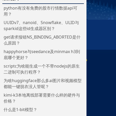
python有没有免费的股市行情数据api可
用？
UUIDv7、nanoid、Snowflake、ULID与
sparkid这些id生成器区别？
get请求报错NS_BINDING_ABORTED是什
么原因？
happyhorse与seedance及minmax h3到
底哪个更好？
scriptc为啥能生成一个不带nodejs的原生
二进制可执行程序？
为啥huggingface那么多ai图片和视频模型
都能一键脱衣没人管呢？
kimi-k3本地离线部署需要什么样的硬件与
价格？
什么是1-bit模型？