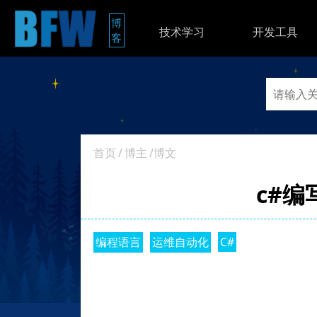
博
技术学习
开发工具
客
首页
/
博主
/博文
c#编
编程语言
运维自动化
C#