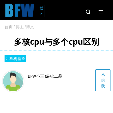
博
客
首页
/
博主
/博文
多核cpu与多个cpu区别
计算机基础
私
BFW小王 级别:二品
信
我