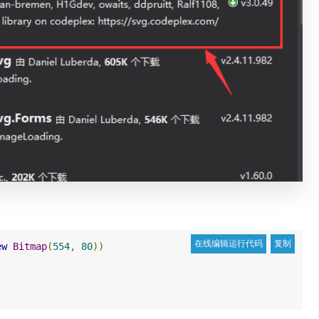
ew
Bitmap
(
554
,
80
))