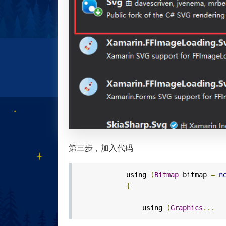
第三步，加入代码
using
(
Bitmap
bitmap
=
n
{
using
(
Graphics
...