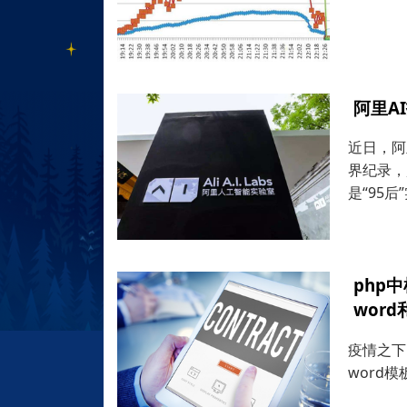
阿里A
近日，阿
界纪录，
是“95
php
word
疫情之下
word