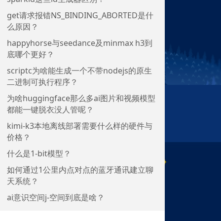
get请求报错NS_BINDING_ABORTED是什
么原因？
happyhorse与seedance及minmax h3到
底哪个更好？
scriptc为啥能生成一个不带nodejs的原生
二进制可执行程序？
为啥huggingface那么多ai图片和视频模型
都能一键脱衣没人管呢？
kimi-k3本地离线部署需要什么样的硬件与
价格？
什么是1-bit模型？
如何通过1公里内点对点的蓝牙通讯建立聊
天系统？
ai意识空间j-空间到底是啥？