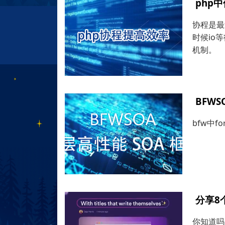
php
协程是最
时候io
机制。
BFW
bfw中f
分享8
你知道吗