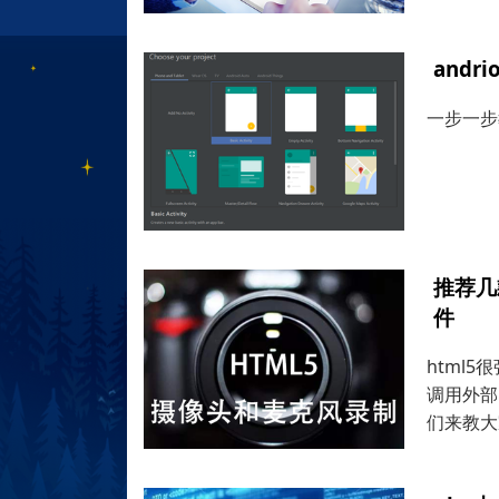
andr
一步一步
推荐几
件
html
调用外部
们来教大