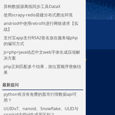
异构数据源离线同步工具DataX
使用scrapy-redis搭建分布式爬虫环境
andriod中使用retrofit进行网络请求【实
战】
支付宝app支付RSA2签名放在服务端php
的编写方式
js+php+java动态中文web字体生成压缩解
决方案
php正则匹配多个结果，按位置顺序替换结
果
最新提问
python有没有免费的股市行情数据api可
用？
UUIDv7、nanoid、Snowflake、ULID与
sparkid这些id生成器区别？