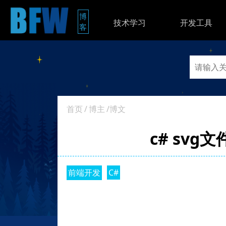
博
技术学习
开发工具
客
首页
/
博主
/博文
c# svg
前端开发
C#