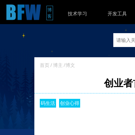
博
技术学习
开发工具
客
首页
/
博主
/博文
创业者
码生活
创业心得