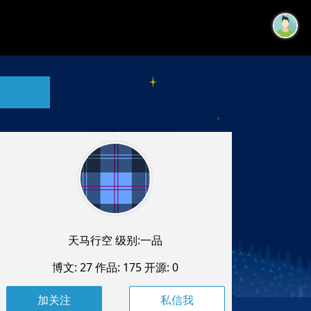
天马行空 级别:一品
博文: 27
作品: 175
开源: 0
私信我