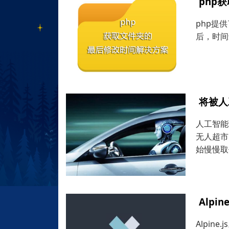
php
php提
后，时间
将被人
人工智能
无人超市
始慢慢取
Alpi
Alpin