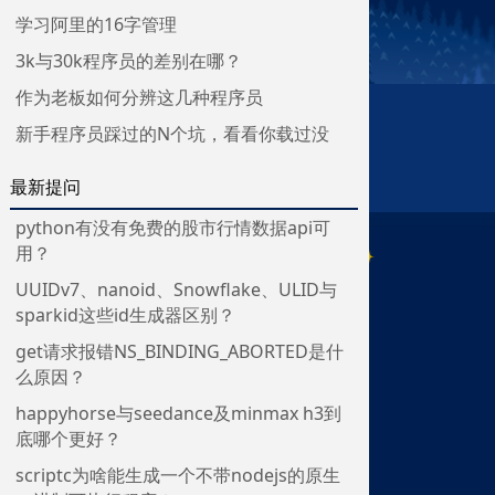
学习阿里的16字管理
3k与30k程序员的差别在哪？
作为老板如何分辨这几种程序员
新手程序员踩过的N个坑，看看你载过没
最新提问
python有没有免费的股市行情数据api可
用？
UUIDv7、nanoid、Snowflake、ULID与
sparkid这些id生成器区别？
get请求报错NS_BINDING_ABORTED是什
么原因？
happyhorse与seedance及minmax h3到
底哪个更好？
scriptc为啥能生成一个不带nodejs的原生