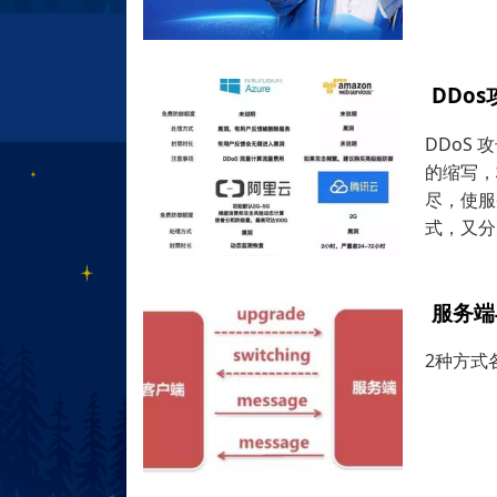
DDo
DDoS 攻
的缩写，
尽，使服
式，又分
服务端
2种方式