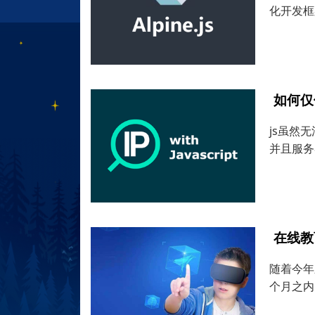
化开发框
如何仅
js虽然无
并且服务
在线教
随着今年
个月之内