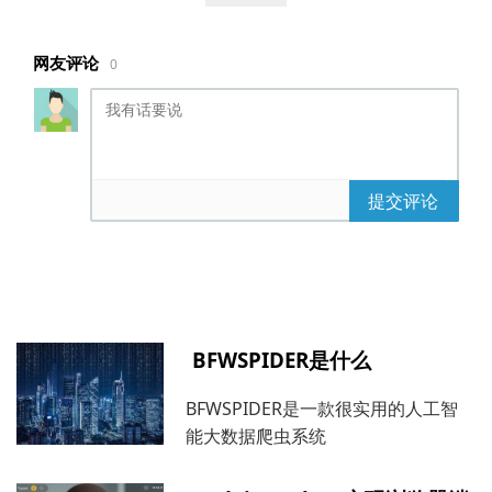
"content": "你们好",
"createTime": "2020-04-
网友评论
0
12T06:32:20.613+0000",
"replyComments": [{
"id": 2,
"pid": 1,
"nickname": "李四",
提交评论
"content": "你好",
"createTime": "2020-
04-12T06:32:31.699+0000",
"replyComments": []
}]
},
BFWSPIDER是什么
{
"id": 3,
BFWSPIDER是一款很实用的人工智
"pid": 0,
能大数据爬虫系统
"nickname": "王五",
"content": "猪吗？",