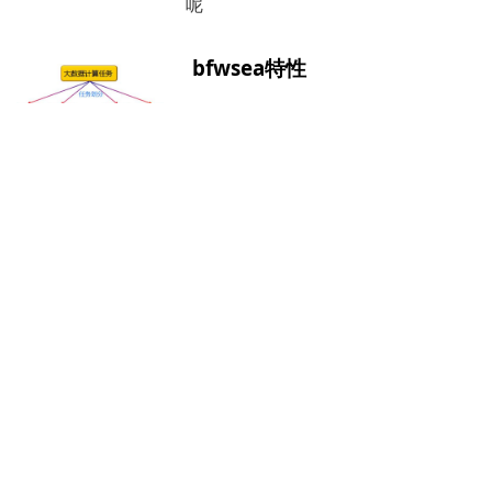
呢
bfwsea特性
bfwsea特性
swoole+fetch实现http流式
请求响应
大家都知道chatgpt在响应的时候是
一个字一个字的输出，这就是流式输
出，不过chatgpt使用的
eventsource服务端通知技术，具体
代码及流程可以参考我的另一篇笔记
js中比较文本相似性的四种算
法