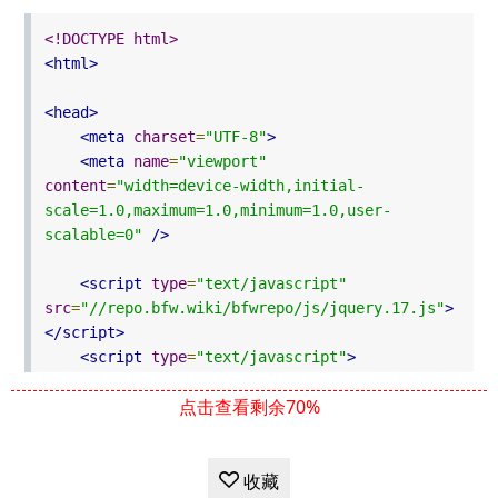
toid
=
"1"
touser
=
"张三"
class
=
"reply"
>
回复
];
</span><div
class
=
"comment-box"
><span>
李四回复说
<!DOCTYPE html>
</span>
<span>
你好
</span>
<span
toid
=
"2"
<html>
touser
=
"李四"
class
=
"reply"
>
回复
</span></div>
</div><div
class
=
"comment-box"
><span>
王五说
<head>
</span>
<span>
猪吗？
</span>
<span
toid
=
"3"
<meta
charset
=
"UTF-8"
>
touser
=
"王五"
class
=
"reply"
>
回复
</span><div
<meta
name
=
"viewport"
class
=
"comment-box"
><span>
赵六回复说
</span>
content
=
"width=device-width,initial-
<span>
？？
</span>
<span
toid
=
"4"
touser
=
"赵六"
scale=1.0,maximum=1.0,minimum=1.0,user-
class
=
"reply"
>
回复
</span><div
class
=
"comment-
scalable=0"
/>
box"
><span>
老李回复说
</span>
<span>
你们在耍啥
</span>
<span
toid
=
"5"
touser
=
"老李"
<script
type
=
"text/javascript"
class
=
"reply"
>
回复
</span></div></div></div>
src
=
"//repo.bfw.wiki/bfwrepo/js/jquery.17.js"
>
</div>
</script>
</body>
<script
type
=
"text/javascript"
>
</html>
$(function() {
点击查看剩余70%
var comments= [{
"id": 1,
"pid": 0,
收藏
"nickname": "张三",