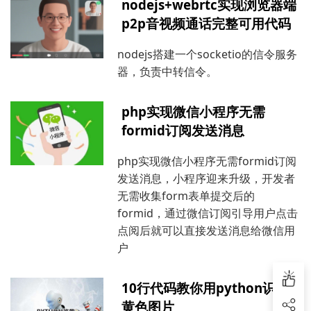
nodejs+webrtc实现浏览器端
"createTime": "2020-04-
p2p音视频通话完整可用代码
12T06:34:37.146+0000",
"replyComments": [{
nodejs搭建一个socketio的信令服务
"id": 4,
器，负责中转信令。
"pid": 3,
"nickname": "赵六",
"content": "？？",
php实现微信小程序无需
formid订阅发送消息
"createTime": "2020-
04-12T07:03:47.873+0000",
php实现微信小程序无需formid订阅
"replyComments": [{
发送消息，小程序迎来升级，开发者
"id": 5,
无需收集form表单提交后的
"pid": 4,
formid，通过微信订阅引导用户点击
"nickname": "老李",
"content": "你们在耍啥",
点阅后就可以直接发送消息给微信用
户
"createTime": "2020-
04-12T07:03:47.873+0000",
10行代码教你用python识别
"replyComments": []
}]
黄色图片