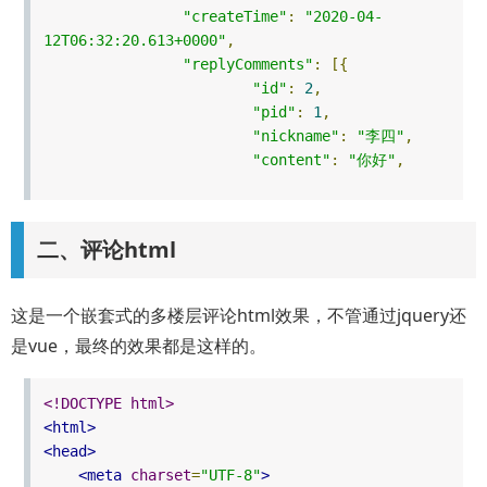
"createTime"
:
"2020-04-
12T06:32:20.613+0000"
,
"replyComments"
:
[{
"id"
:
2
,
"pid"
:
1
,
"nickname"
:
"李四"
,
"content"
:
"你好"
,
"createTime"
:
"2020-
04-12T06:32:31.699+0000"
,
二、评论html
"replyComments"
:
[]
}]
},
这是一个嵌套式的多楼层评论html效果，不管通过jquery还
{
是vue，最终的效果都是这样的。
"id"
:
3
,
"pid"
:
0
,
"nickname"
:
"王五"
,
<!DOCTYPE html>
"content"
:
"猪吗？"
,
<html>
<head>
"createTime"
:
"2020-04-
<meta
charset
=
"UTF-8"
>