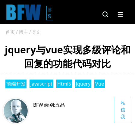
博
客
首页
/
博主
/博文
jquery与vue实现多级评论和
回复的功能代码对比
前端开发
Javascript
Html5
Jquery
Vue
私
BFW 级别:五品
信
我