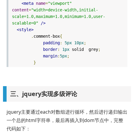
12T06:34:37.146+0000"
,
<meta
name
=
"viewport"
"replyComments"
:
[{
content
=
"width=device-width,initial-
"id"
:
4
,
scale=1.0,maximum=1.0,minimum=1.0,user-
"pid"
:
3
,
scalable=0"
/>
"nickname"
:
"赵六"
,
<style>
"content"
:
"？？"
,
.
comment-box
{
padding
:
5px
10px
;
"createTime"
:
"2020-
border
:
1px
solid grey
;
04-12T07:03:47.873+0000"
,
margin
:
5px
;
"replyComments"
:
[{
}
"id"
:
5
,
.
reply
{
"pid"
:
4
,
color
:
red
;
"nickname"
:
"老李"
,
font-weight
:
bold
;
"content"
:
"你们在耍啥"
,
三、jquery实现多级评论
}
"createTime"
:
"2020-
</style>
04-12T07:03:47.873+0000"
,
</head>
jquery主要通过each对数组进行循环，然后进行递归输出
"replyComments"
:
[]
<body>
一个总的html字符串，最后再插入到dom节点中，完整
}]
<div
id
=
"comment"
><div
class
=
"comment-box"
>
}]
代码如下：
<span>
张三说
</span>
<span>
你们好
</span>
<span
},